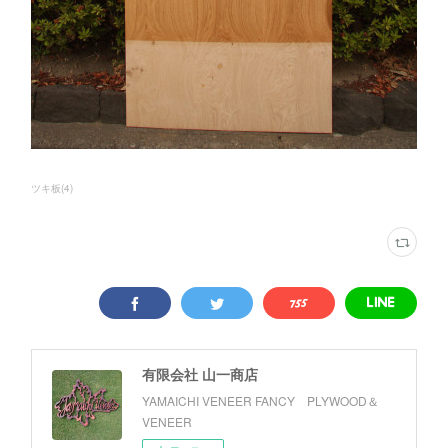
ツキ板
(
4
)
有限会社 山一商店
YAMAICHI VENEER FANCY PLYWOOD＆
VENEER