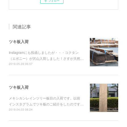
フォロー
関連記事
ツキ板入荷
Instagramにも投函しましたが・・・コクタン
（エボニー）が沢山入荷しました！さすが天然…
2019.05.28 06:57
ツキ板入荷
メキシカンレインツリー板目の入荷です。以前
インスタグラムでツキ板のご紹介をしたのです…
2019.04.03 08:24