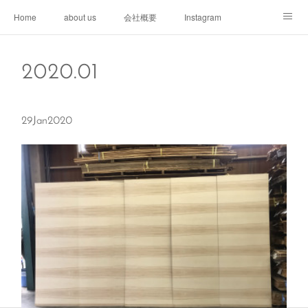
Home
about us
会社概要
Instagram
access
contact
掲載書籍
2020
.
01
29
Jan
2020