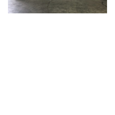
Copyright ©
2026
有限会社 山一商店
.
オリーブアッシュ柾目
偽芯（芯の色変わり）を活かし、ブックのヨコ貼で各べニヤ 木目が合
うように貼り、綺麗な柄ができました。家具の扉に使用されるとの事！
出来上がりが楽しみです。